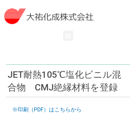
内
容
を
ス
キ
メ
ッ
ニ
プ
ュ
ー
JET耐熱105℃塩化ビニル混
合物 CMJ絶縁材料を登録
※印刷（PDF）はこちらから