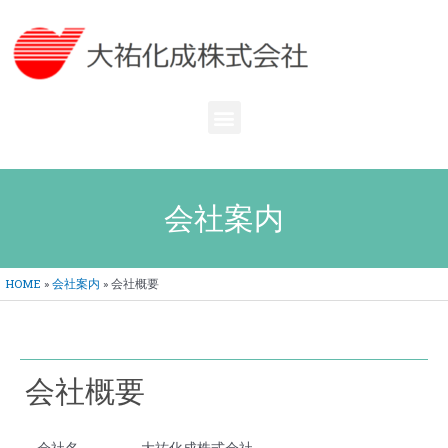
内
容
を
ス
キ
メ
ッ
ニ
プ
ュ
ー
会社案内
HOME
»
会社案内
»
会社概要
会社概要