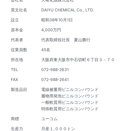
会社名
大祐化成株式会社
英文社名
DAIYU CHEMICAL Co., LTD.
設立
昭和38年10月1日
資本金
4,000万円
代表者
代表取締役社長 夏山勝行
従業員数
45名
所在地
大阪府東大阪市中石切町６丁目３－７０
TEL
072-988-2631
FAX
072-988-2641
製造品目
電線被覆用ビニルコンパウンド
履物用発泡ビニルコンパウンド
一般軟質用ビニルコンパウンド
特殊軟質用ビニルコンパウンド
商標
ユーコム
生産力
月産１,０００トン