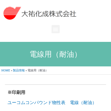
内
容
を
ス
キ
メ
ッ
ニ
プ
ュ
ー
電線用（耐油）
HOME
»
製品情報
»
電線用（耐油）
※印刷用
ユーコムコンパウンド物性表 電線（耐油）