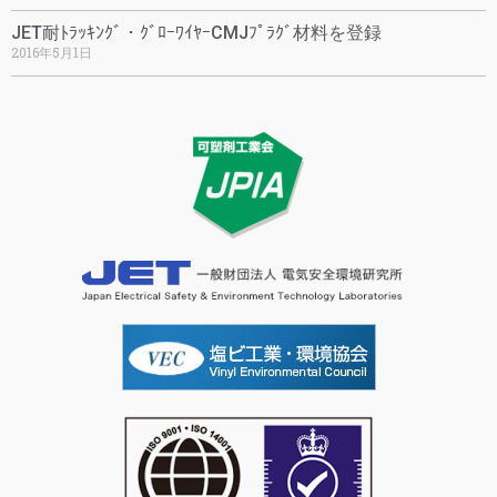
JET耐ﾄﾗｯｷﾝｸﾞ・ｸﾞﾛｰﾜｲﾔｰCMJﾌﾟﾗｸﾞ材料を登録
2016年5月1日